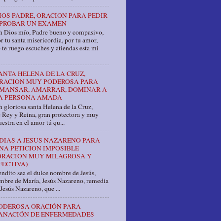
IOS PADRE, ORACION PARA PEDIR
PROBAR UN EXAMEN
h Dios mío, Padre bueno y compasivo,
r tu santa misericordia, por tu amor,
 te ruego escuches y atiendas esta mi
ANTA HELENA DE LA CRUZ,
RACION MUY PODEROSA PARA
MANSAR, AMARRAR, DOMINAR A
A PERSONA AMADA
 gloriosa santa Helena de la Cruz,
e Rey y Reina, gran protectora y muy
estra en el amor tú qu...
 DIAS A JESUS NAZARENO PARA
NA PETICION IMPOSIBLE
ORACION MUY MILAGROSA Y
FECTIVA)
ndito sea el dulce nombre de Jesús,
ombre de María, Jesús Nazareno, remedia
Jesús Nazareno, que ...
ODEROSA ORACIÓN PARA
ANACIÓN DE ENFERMEDADES