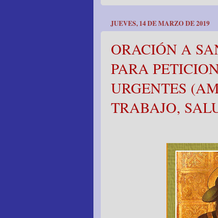
JUEVES, 14 DE MARZO DE 2019
ORACIÓN A SA
PARA PETICION
URGENTES (AM
TRABAJO, SALU