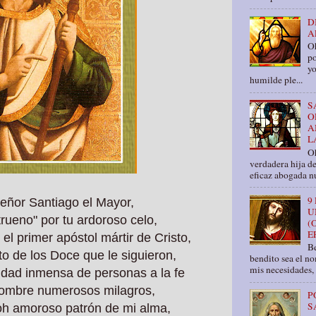
D
A
O
po
yo
humilde ple...
S
O
A
L
Oh
verdadera hija d
eficaz abogada nu
9
señor Santiago el Mayor,
U
 trueno" por tu ardoroso celo,
(
E
 el primer apóstol mártir de Cristo,
Be
cto de los Doce que le siguieron,
bendito sea el n
mis necesidades, 
tidad inmensa
de personas a la fe
 Nombre numerosos milagros,
P
S
 oh amoroso patrón de mi alma,