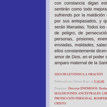
con constancia digan est
sentirán como todo mejora
sufriendo por la maldición
por sus antepasados, y qu
serán liberadas. Todos los
de peligro, de persecuci
personas, prisiones, ene
enviadas, maldades, salaci
ellos constantemente dicen 
amor de Dios, en el poder d
amparo maternal de la Sant
SEGUIR LEYENDO LA ORACIÓN
Publicado por
Teresa Rojo
en
5:16:00
Etiquetas:
Derrotar ENEMIGOS
,
Desh
MALDICIONES ANCESTRALES
,
LI
PROTECCIÓN PERSONAL
,
ROMPER
CRISTO