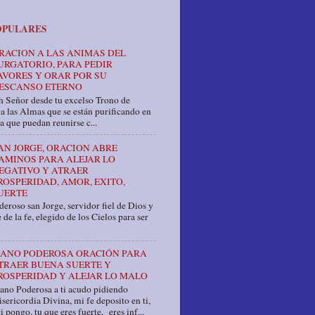
OPULARES
RACION A LAS ANIMAS DEL
URGATORIO, PARA PEDIR
AVORES Y ORAR POR SU
ESCANSO ETERNO
 Señor desde tu excelso Trono de
a las Almas que se están purificando en
a que puedan reunirse c...
AN JORGE, ORACION ABRE
AMINOS PARA ALEJAR LO
EGATIVO Y ATRAER
ROSPERIDAD, AMOR, EXITO,
UERTE
eroso san Jorge, servidor fiel de Dios y
 de la fe, elegido de los Cielos para ser
ANO PODEROSA ORACIÓN PARA
TRAER BUENA SUERTE Y
ROSPERIDAD Y ALEJAR LO MALO
ano Poderosa a ti acudo pidiendo
sericordia Divina, mi fe deposito en ti,
i pongo, tu que eres fuerte, eres inf...