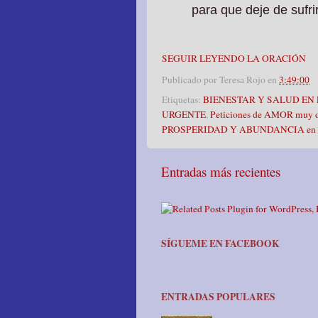
para que deje de sufr
SEGUIR LEYENDO LA ORACIÓN
Publicado por
Teresa Rojo
en
3:49:00
Etiquetas:
BIENESTAR Y SALUD EN 
URGENTE
,
Peticiones de AMOR muy di
PROSPERIDAD Y ABUNDANCIA en e
Entradas más recientes
SÍGUEME EN FACEBOOK
ENTRADAS POPULARES