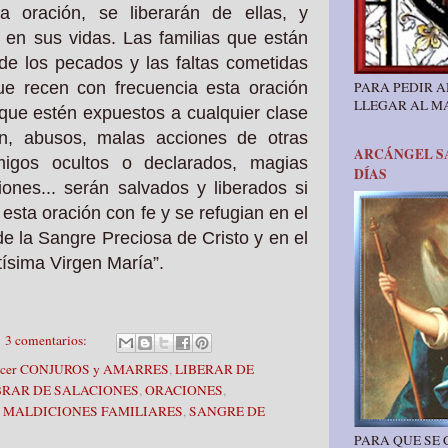
a oración, se liberarán de ellas, y
 en sus vidas. Las familias que están
 de los pecados y las faltas cometidas
e recen con frecuencia esta oración
PARA PEDIR A
LLEGAR AL M
 que estén expuestos a cualquier clase
ón, abusos, malas acciones de otras
ARCÁNGEL SA
migos ocultos o declarados, magias
DÍAS
ones... serán salvados y liberados si
esta oración con fe y se refugian en el
e la Sangre Preciosa de Cristo y en el
ísima Virgen María”.
3 comentarios:
acer CONJUROS y AMARRES
,
LIBERAR DE
BRAR DE SALACIONES
,
ORACIONES
,
 MALDICIONES FAMILIARES
,
SANGRE DE
PARA QUE SE