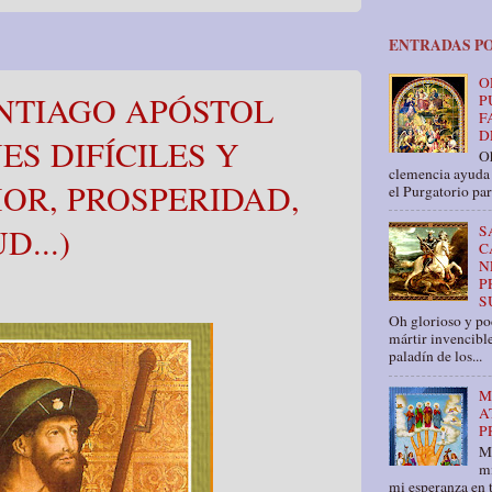
ENTRADAS P
O
NTIAGO APÓSTOL
P
F
D
ES DIFÍCILES Y
Oh
clemencia ayuda 
OR, PROSPERIDAD,
el Purgatorio par
D...)
S
C
N
P
S
Oh glorioso y pod
mártir invencible
paladín de los...
M
A
P
M
mi
mi esperanza en t