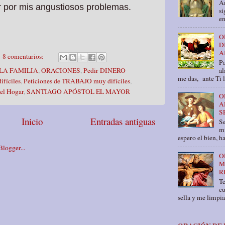
An
ir por mis angustiosos problemas.
si
en
O
D
A
8 comentarios:
Pa
al
LA FAMILIA
,
ORACIONES
,
Pedir DINERO
me das, ante Ti 
fíciles
,
Peticiones de TRABAJO muy difíciles
,
l Hogar
,
SANTIAGO APÓSTOL EL MAYOR
O
A
S
Inicio
Entradas antiguas
Se
mí
espero el bien, ha
O
M
R
T
cu
sella y me limpia