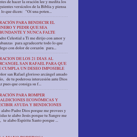
tes de hacer la oración lee y medita los
guientes versículos de la Biblia y piensa
 lo que dicen: "Oí una poten...
RACIÓN PARA BENDECIR EL
INERO Y PEDIR QUE SEA
BUNDANTE Y NUNCA FALTE
dre Celestial a Ti me dirijo con amor y
abanzas para agradecerte todo lo que
llego con dolor de corazón para...
RACION DE LOS 21 DIAS AL
RCANGEL SAN RAFAEL PARA QUE
E CUMPLA UN DESEO IMPOSIBLE
ñor san Rafael glorioso arcángel amado
o, de tu poderosa intercesión ante Dios
z pues que consiga su f...
RACIÓN PARA ROMPER
ALDICIONES ECONÓMICAS Y
ECIBIR AYUDA Y BENDICIONES
e alabo Padre Dios porque me provees y
idas te alabo Jesús porque tu Sangre me
, te alabo Espíritu Santo porque ...