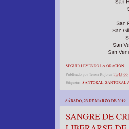
San H
San 
San Gi
S
San Va
San Ven
SEGUIR LEYENDO LA ORACIÓN
Publicado por
Teresa Rojo
en
11:45:00
Etiquetas:
SANTORAL
,
SANTORAL 
SÁBADO, 23 DE MARZO DE 2019
SANGRE DE CR
LIBERARSE DE