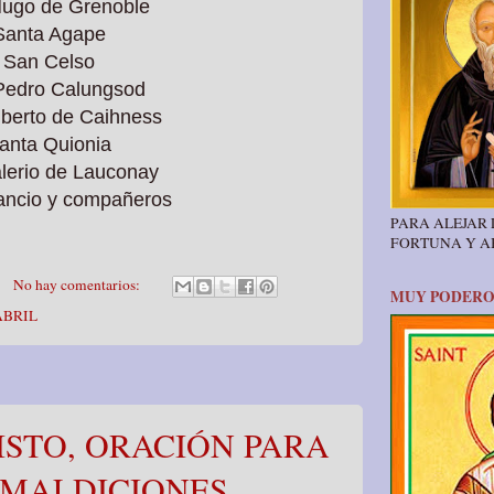
ugo de Grenoble
Santa Agape
San Celso
Pedro Calungsod
lberto de Caihness
anta Quionia
lerio de Lauconay
ancio y compañeros
PARA ALEJAR
FORTUNA Y 
No hay comentarios:
MUY PODERO
ABRIL
ISTO, ORACIÓN PARA
 MALDICIONES