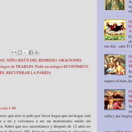
An
si
en
O
D
A
Pa
al
me das, ante Ti 
O
AS
,
NIÑO JESÚS DEL REMEDIO
,
ORACIONES
,
A
S
milagro de TRABAJO
,
Pedir un milagro ECONÓMICO
,
Se
ES
,
RECUPERAR LA PAREJA
mí
espero el bien, ha
O
M
R
T
a las 1:46
cu
oso que eres te pido por favor hagas que mi hogar esté
sella y me limpia
se a mí y volvamos a ser un matrimonio unido sin
r. Sabes que nos necesitamos y después de 12 años no
ue el divorcio. Mis hijos no comprenden la situación y