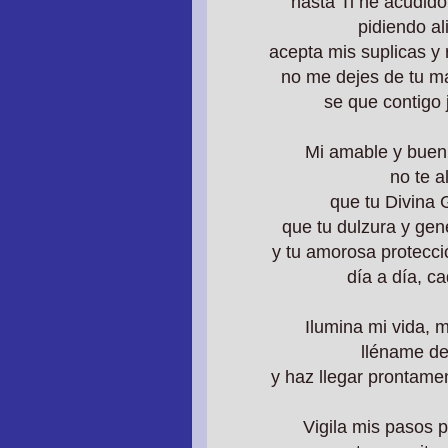
hasta Ti he acudid
pidiendo al
acepta mis suplicas y
no me dejes de tu ma
se que contigo 
Mi amable y buen
no te a
que tu Divina 
que tu dulzura y g
y tu amorosa protecc
día a día, c
Ilumina mi vida, m
lléname de
y haz llegar prontame
Vigila mis pasos