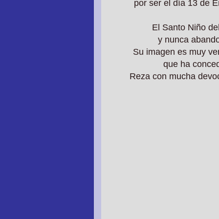
por ser el día 13 de 
El Santo Niño d
y nunca abando
Su imagen es muy ven
que ha conced
Reza con mucha devoci