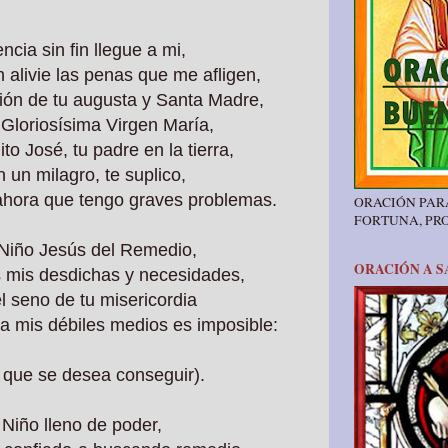
ncia sin fin llegue a mi,
 alivie las penas que me afligen,
sión de tu augusta y Santa Madre,
 Gloriosísima Virgen María,
to José, tu padre en la tierra,
un milagro, te suplico,
 ahora que tengo graves problemas.
ORACIÓN PAR
FORTUNA, PR
Niño Jesús del Remedio,
ORACIÓN A S
s mis desdichas y necesidades,
l seno de tu misericordia
ra mis débiles medios es imposible:
o que se desea conseguir).
Niño lleno de poder,