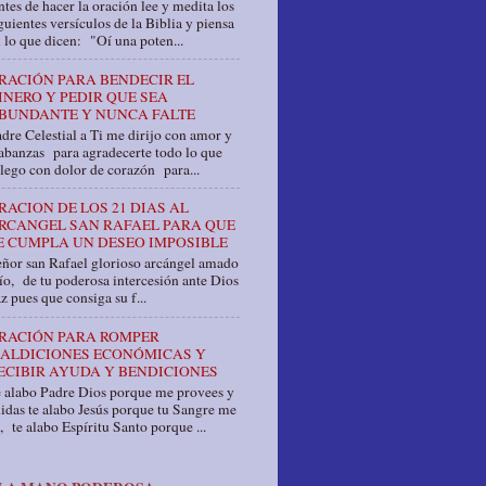
tes de hacer la oración lee y medita los
guientes versículos de la Biblia y piensa
 lo que dicen: "Oí una poten...
RACIÓN PARA BENDECIR EL
INERO Y PEDIR QUE SEA
BUNDANTE Y NUNCA FALTE
dre Celestial a Ti me dirijo con amor y
abanzas para agradecerte todo lo que
llego con dolor de corazón para...
RACION DE LOS 21 DIAS AL
RCANGEL SAN RAFAEL PARA QUE
E CUMPLA UN DESEO IMPOSIBLE
ñor san Rafael glorioso arcángel amado
o, de tu poderosa intercesión ante Dios
z pues que consiga su f...
RACIÓN PARA ROMPER
ALDICIONES ECONÓMICAS Y
ECIBIR AYUDA Y BENDICIONES
e alabo Padre Dios porque me provees y
idas te alabo Jesús porque tu Sangre me
, te alabo Espíritu Santo porque ...