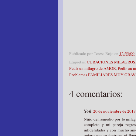
Publicado por
Teresa Rojo
en
12:53:00
Etiquetas:
CURACIONES MILAGROS
Pedir un milagro de AMOR
,
Pedir un 
Problemas FAMILIARES MUY GRAV
4 comentarios:
Yosi
20 de noviembre de 2018 
Niño del remedio por lo milagr
completo y mi pareja regre
infidelidades y con mucho amo
quiero que se destruya ni lleg