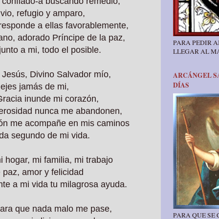
o confiado-a buscando remedio,
ivio, refugio y amparo,
 responde a ellas favorablemente,
no, adorado Príncipe de la paz,
PARA PEDIR A
junto a mi, todo el posible.
LLEGAR AL M
 Jesús, Divino Salvador mío,
ARCÁNGEL SA
DÍAS
lejes jamás de mi,
Gracia inunde mi corazón,
enerosidad nunca me abandonen,
ión me acompañe en mis caminos
ada segundo de mi vida.
i hogar, mi familia, mi trabajo
 paz, amor y felicidad
nte a mi vida tu milagrosa ayuda.
 para que nada malo me pase,
PARA QUE SE