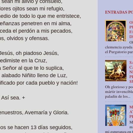
 sean mi alivio y consuelo,
ores ojitos sean mi refugio,
ENTRADAS P
edio de todo lo que me entristece,
O
señanzas penetren en mi alma,
P
nceda el perdón a mis pecados,
F
D
os, olvidos y ofensas.
Oh
clemencia ayuda 
el Purgatorio par
Jesús, oh piadoso Jesús,
edimiste en la Cruz,
S
C
Señor al que te lo suplica,
N
 alabado Niñito lleno de Luz,
P
S
ificado por cada pueblo y nación!
Oh glorioso y pod
mártir invencible
paladín de los...
Así sea. +
M
A
nuestros, Avemaría y Gloria.
P
M
mi
zos se hacen 13 días seguidos,
mi esperanza en t