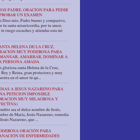
IOS PADRE, ORACION PARA PEDIR
PROBAR UN EXAMEN
h Dios mío, Padre bueno y compasivo,
r tu santa misericordia, por tu amor,
 te ruego escuches y atiendas esta mi
ANTA HELENA DE LA CRUZ,
RACION MUY PODEROSA PARA
MANSAR, AMARRAR, DOMINAR A
A PERSONA AMADA
 gloriosa santa Helena de la Cruz,
e Rey y Reina, gran protectora y muy
estra en el amor tú qu...
 DIAS A JESUS NAZARENO PARA
NA PETICION IMPOSIBLE
ORACION MUY MILAGROSA Y
FECTIVA)
ndito sea el dulce nombre de Jesús,
ombre de María, Jesús Nazareno, remedia
Jesús Nazareno, que ...
ODEROSA ORACIÓN PARA
ANACIÓN DE ENFERMEDADES