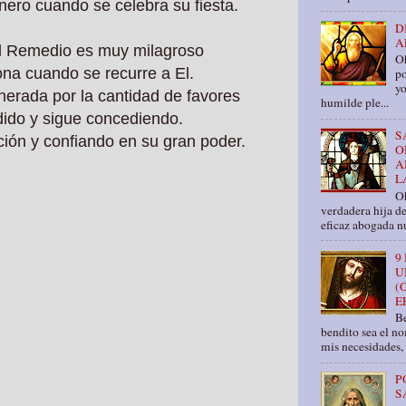
Enero cuando se celebra su fiesta.
D
A
el Remedio es muy milagroso
O
na cuando se recurre a El.
po
yo
erada por la cantidad de favores
humilde ple...
ido y sigue concediendo.
S
ón y confiando en su gran poder.
O
A
L
Oh
verdadera hija d
eficaz abogada nu
9
U
(
E
Be
bendito sea el n
mis necesidades, 
P
S