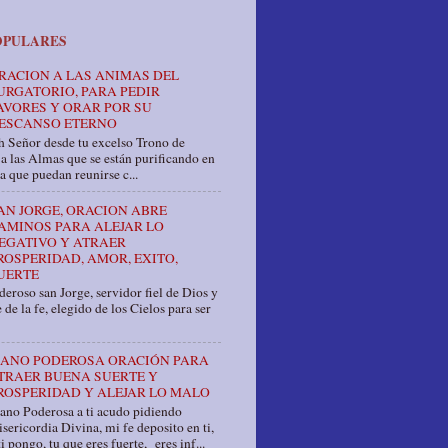
OPULARES
RACION A LAS ANIMAS DEL
URGATORIO, PARA PEDIR
AVORES Y ORAR POR SU
ESCANSO ETERNO
 Señor desde tu excelso Trono de
a las Almas que se están purificando en
a que puedan reunirse c...
AN JORGE, ORACION ABRE
AMINOS PARA ALEJAR LO
EGATIVO Y ATRAER
ROSPERIDAD, AMOR, EXITO,
UERTE
eroso san Jorge, servidor fiel de Dios y
 de la fe, elegido de los Cielos para ser
ANO PODEROSA ORACIÓN PARA
TRAER BUENA SUERTE Y
ROSPERIDAD Y ALEJAR LO MALO
ano Poderosa a ti acudo pidiendo
sericordia Divina, mi fe deposito en ti,
i pongo, tu que eres fuerte, eres inf...