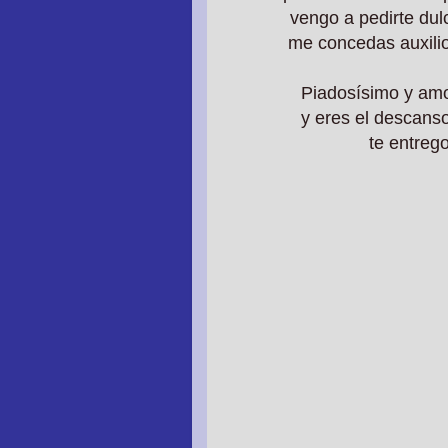
vengo a pedirte dul
me concedas auxili
Piadosísimo y am
y eres el descans
te entreg