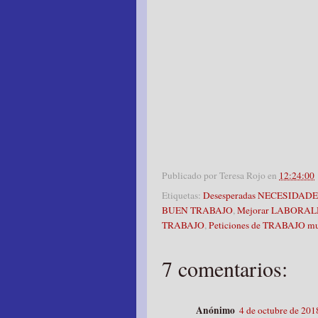
Publicado por
Teresa Rojo
en
12:24:00
Etiquetas:
Desesperadas NECESIDAD
BUEN TRABAJO
,
Mejorar LABORA
TRABAJO
,
Peticiones de TRABAJO muy
7 comentarios:
Anónimo
4 de octubre de 2018