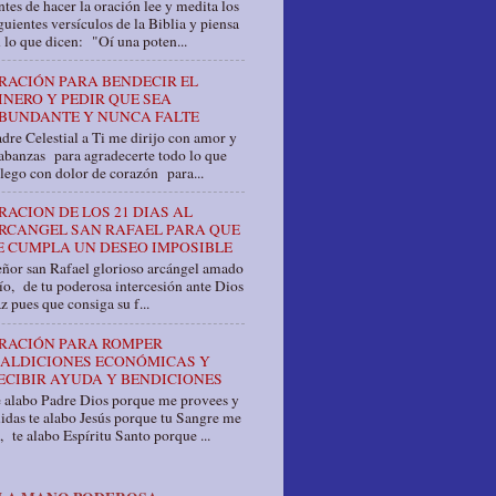
tes de hacer la oración lee y medita los
guientes versículos de la Biblia y piensa
 lo que dicen: "Oí una poten...
RACIÓN PARA BENDECIR EL
INERO Y PEDIR QUE SEA
BUNDANTE Y NUNCA FALTE
dre Celestial a Ti me dirijo con amor y
abanzas para agradecerte todo lo que
llego con dolor de corazón para...
RACION DE LOS 21 DIAS AL
RCANGEL SAN RAFAEL PARA QUE
E CUMPLA UN DESEO IMPOSIBLE
ñor san Rafael glorioso arcángel amado
o, de tu poderosa intercesión ante Dios
z pues que consiga su f...
RACIÓN PARA ROMPER
ALDICIONES ECONÓMICAS Y
ECIBIR AYUDA Y BENDICIONES
e alabo Padre Dios porque me provees y
idas te alabo Jesús porque tu Sangre me
, te alabo Espíritu Santo porque ...