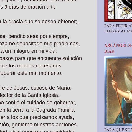
s 9 días de oración a ti:
r la gracia que se desea obtener).
PARA PEDIR A
LLEGAR AL M
sé, bendito seas por siempre,
anza he depositado mis problemas,
ARCÁNGEL SA
ra un milagro en mi vida,
DÍAS
 pasos para que encuentre solución
ance los medios necesarios
superar este mal momento.
dre de Jesús, esposo de María,
tector de la Santa Iglesia,
no confió el cuidado de gobernar,
en la tierra a la Sagrada Familia
cer a los que precisamos ayuda,
ción, gobierna nuestras acciones
PARA QUE SE
dad alivia nuestras adversidades,