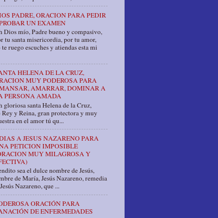
IOS PADRE, ORACION PARA PEDIR
PROBAR UN EXAMEN
h Dios mío, Padre bueno y compasivo,
r tu santa misericordia, por tu amor,
 te ruego escuches y atiendas esta mi
ANTA HELENA DE LA CRUZ,
RACION MUY PODEROSA PARA
MANSAR, AMARRAR, DOMINAR A
A PERSONA AMADA
 gloriosa santa Helena de la Cruz,
e Rey y Reina, gran protectora y muy
estra en el amor tú qu...
 DIAS A JESUS NAZARENO PARA
NA PETICION IMPOSIBLE
ORACION MUY MILAGROSA Y
FECTIVA)
ndito sea el dulce nombre de Jesús,
ombre de María, Jesús Nazareno, remedia
Jesús Nazareno, que ...
ODEROSA ORACIÓN PARA
ANACIÓN DE ENFERMEDADES