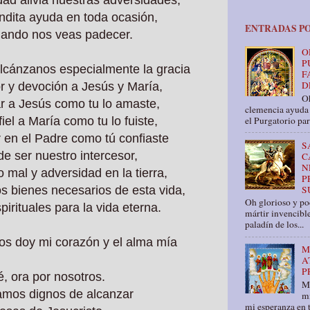
ndita ayuda en toda ocasión,
ENTRADAS P
uando nos veas padecer
.
O
P
lcánzanos especialmente la gracia
F
D
r y devoción a Jesús y María,
Oh
 a Jesús como tu lo amaste,
clemencia ayuda 
iel a María como tu lo fuiste,
el Purgatorio par
 en el Padre como tú confiaste
S
de ser nuestro intercesor,
C
N
 mal y adversidad en la tierra,
P
s bienes necesarios de esta vida,
S
Oh glorioso y pod
spirituales para la vida eterna.
mártir invencible
paladín de los...
 os doy mi corazón y el alma mía
M
A
P
, ora por nosotros.
M
amos dignos de alcanzar
mi
mi esperanza en t