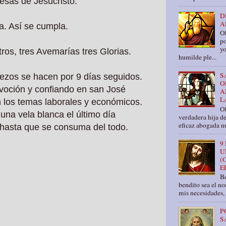
esas de Jesucristo.
D
A
a. Así se cumpla.
O
po
yo
ros, tres Avemarías tres Glorias.
humilde ple...
S
 rezos se hacen por 9 días seguidos.
O
voción y confiando en san José
A
L
 los temas laborales y económicos.
Oh
na vela blanca el último día
verdadera hija d
eficaz abogada nu
r hasta que se consuma del todo.
9
U
(
E
Be
bendito sea el n
mis necesidades, 
P
S