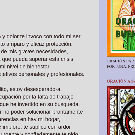
ia y dolor te invoco con todo mi ser
to amparo y eficaz protección,
r de mis graves necesidades,
a que
pueda superar esta crisis
ORACIÓN PAR
i nivel de bienestar
FORTUNA, PR
jetivos personales y profesionales.
ORACIÓN A S
ito, estoy desesperado-a,
ocupación
por la falta de trabajo
 que he invertido en su búsqueda,
r no poder solucionar prontamente
rencias en hay mi hogar,
te imploro, te suplico con ardor
 urgente y confiadamente te pido