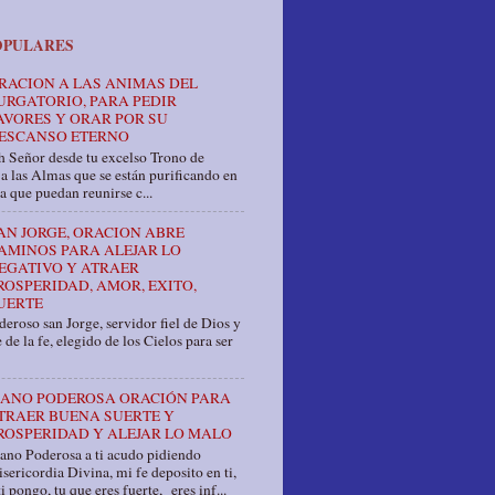
OPULARES
RACION A LAS ANIMAS DEL
URGATORIO, PARA PEDIR
AVORES Y ORAR POR SU
ESCANSO ETERNO
 Señor desde tu excelso Trono de
a las Almas que se están purificando en
a que puedan reunirse c...
AN JORGE, ORACION ABRE
AMINOS PARA ALEJAR LO
EGATIVO Y ATRAER
ROSPERIDAD, AMOR, EXITO,
UERTE
eroso san Jorge, servidor fiel de Dios y
 de la fe, elegido de los Cielos para ser
ANO PODEROSA ORACIÓN PARA
TRAER BUENA SUERTE Y
ROSPERIDAD Y ALEJAR LO MALO
ano Poderosa a ti acudo pidiendo
sericordia Divina, mi fe deposito en ti,
i pongo, tu que eres fuerte, eres inf...