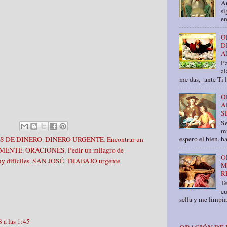
An
si
en
O
D
A
Pa
al
me das, ante Ti 
O
A
S
Se
mí
espero el bien, ha
ES DE DINERO
,
DINERO URGENTE
,
Encontrar un
LMENTE
,
ORACIONES
,
Pedir un milagro de
O
 difíciles
,
SAN JOSÉ
,
TRABAJO urgente
M
R
T
cu
sella y me limpia
 a las 1:45