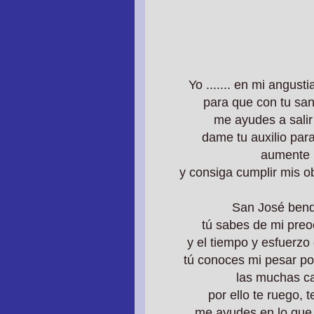
Yo ....... en mi angust
para que con tu san
me ayudes a sali
dame tu auxilio par
aumente m
y consiga cumplir mis ob
San José bend
tú sabes de mi pre
y el tiempo y esfuerzo
tú conoces mi pesar
po
las muchas ca
por ello te ruego, 
me ayudes en
lo que