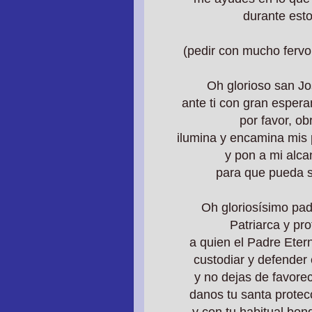
durante esto
(pedir con mucho fervo
Oh glorioso san Jo
ante ti con gran esper
por favor,
ob
ilumina y encamina mis
y pon a mi alc
para que pueda 
Oh gloriosísimo pa
Patriarca y pro
a quien el Padre Eter
custodiar y defender 
y no dejas de favore
danos tu santa protec
y con tu habitual bon