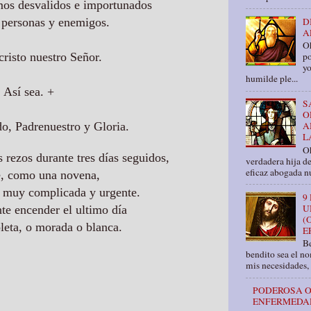
mos desvalidos e importunados
 personas y enemigos.
D
A
O
cristo nuestro Señor.
po
yo
humilde ple...
Así sea. +
S
O
o, Padrenuestro y Gloria.
A
L
Oh
s rezos durante tres días seguidos,
verdadera hija d
eficaz abogada nu
, como una novena,
es muy complicada y urgente.
9
U
te encender el ultimo día
(
leta, o morada o blanca.
E
Be
bendito sea el n
mis necesidades, 
PODEROSA O
ENFERMEDA