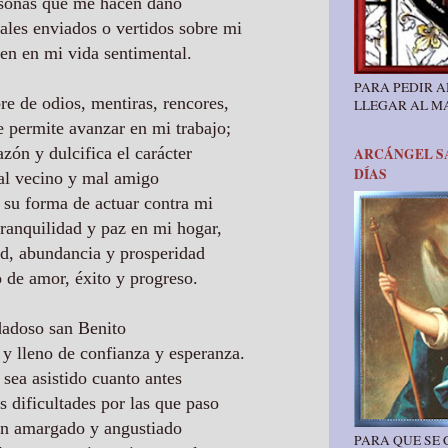
rsonas que me hacen daño
ales enviados o vertidos sobre mi
ren en mi vida sentimental.
PARA PEDIR A
e de odios, mentiras, rencores,
LLEGAR AL M
permite avanzar en mi trabajo;
zón y dulcifica el carácter
ARCÁNGEL SA
DÍAS
al vecino y mal amigo
 su forma de actuar contra mi
tranquilidad y paz en mi hogar,
ad, abundancia y prosperidad
o de amor, éxito y progreso
.
adoso san Benito
y lleno de confianza y esperanza.
 sea asistido cuanto antes
s dificultades por las que paso
en amargado y angustiado
PARA QUE SE