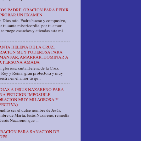
IOS PADRE, ORACION PARA PEDIR
PROBAR UN EXAMEN
h Dios mío, Padre bueno y compasivo,
r tu santa misericordia, por tu amor,
 te ruego escuches y atiendas esta mi
ANTA HELENA DE LA CRUZ,
RACION MUY PODEROSA PARA
MANSAR, AMARRAR, DOMINAR A
A PERSONA AMADA
 gloriosa santa Helena de la Cruz,
e Rey y Reina, gran protectora y muy
estra en el amor tú qu...
 DIAS A JESUS NAZARENO PARA
NA PETICION IMPOSIBLE
ORACION MUY MILAGROSA Y
FECTIVA)
ndito sea el dulce nombre de Jesús,
ombre de María, Jesús Nazareno, remedia
Jesús Nazareno, que ...
RACIÓN PARA SANACIÓN DE
DES