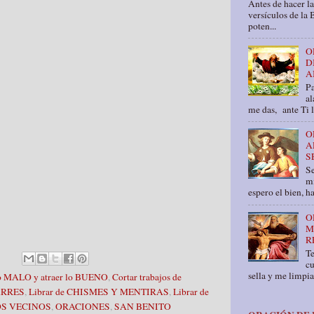
Antes de hacer la
versículos de la 
poten...
O
D
A
Pa
al
me das, ante Ti 
O
A
S
Se
mí
espero el bien, ha
O
M
R
T
cu
sella y me limpia
lo MALO y atraer lo BUENO
,
Cortar trabajos de
ARRES
,
Librar de CHISMES Y MENTIRAS
,
Librar de
LOS VECINOS
,
ORACIONES
,
SAN BENITO