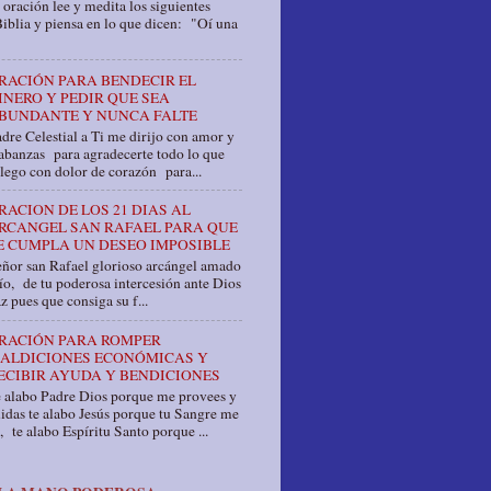
 oración lee y medita los siguientes
Biblia y piensa en lo que dicen: "Oí una
RACIÓN PARA BENDECIR EL
INERO Y PEDIR QUE SEA
BUNDANTE Y NUNCA FALTE
dre Celestial a Ti me dirijo con amor y
abanzas para agradecerte todo lo que
llego con dolor de corazón para...
RACION DE LOS 21 DIAS AL
RCANGEL SAN RAFAEL PARA QUE
E CUMPLA UN DESEO IMPOSIBLE
ñor san Rafael glorioso arcángel amado
o, de tu poderosa intercesión ante Dios
z pues que consiga su f...
RACIÓN PARA ROMPER
ALDICIONES ECONÓMICAS Y
ECIBIR AYUDA Y BENDICIONES
e alabo Padre Dios porque me provees y
idas te alabo Jesús porque tu Sangre me
, te alabo Espíritu Santo porque ...