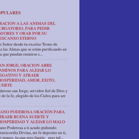
OPULARES
RACION A LAS ANIMAS DEL
URGATORIO, PARA PEDIR
AVORES Y ORAR POR SU
ESCANSO ETERNO
 Señor desde tu excelso Trono de
a las Almas que se están purificando en
a que puedan reunirse c...
AN JORGE, ORACION ABRE
AMINOS PARA ALEJAR LO
EGATIVO Y ATRAER
ROSPERIDAD, AMOR, EXITO,
UERTE
eroso san Jorge, servidor fiel de Dios y
 de la fe, elegido de los Cielos para ser
ANO PODEROSA ORACIÓN PARA
TRAER BUENA SUERTE Y
ROSPERIDAD Y ALEJAR LO MALO
ano Poderosa a ti acudo pidiendo
sericordia Divina, mi fe deposito en ti,
i pongo, tu que eres fuerte, eres inf...