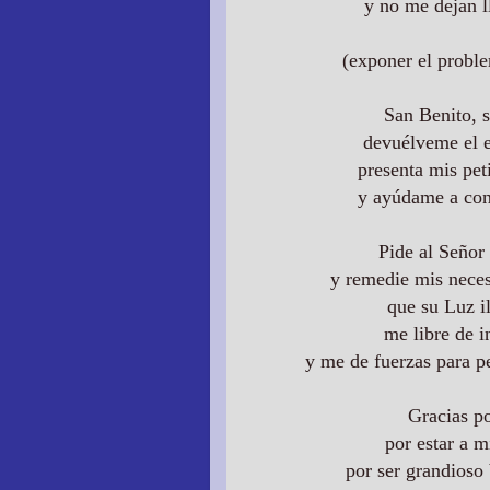
y no me dejan l
(exponer el proble
San Benito, s
devuélveme el e
presenta mis pet
y ayúdame a cons
Pide al Señor
y remedie mis neces
que su Luz i
me libre de i
y me de fuerzas para p
Gracias po
por estar a m
por ser grandioso