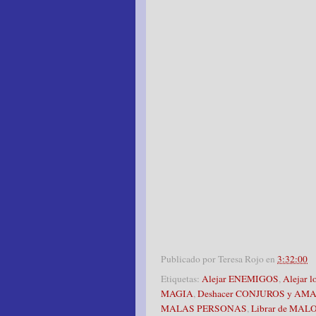
Publicado por
Teresa Rojo
en
3:32:00
Etiquetas:
Alejar ENEMIGOS
,
Alejar 
MAGIA
,
Deshacer CONJUROS y AM
MALAS PERSONAS
,
Librar de MA