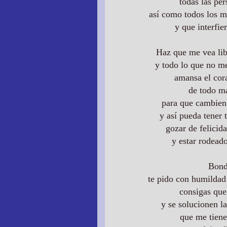
todas las pe
así como todos los m
y que interfie
Haz que me vea libr
y todo lo
que no me 
amansa el cora
de todo m
para que cambien
y así pueda tener 
gozar de felicid
y estar rodead
Bond
te pido con humildad 
consigas que
y se solucionen la
que me tien