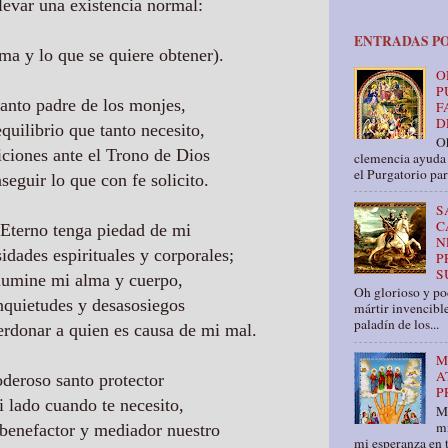
levar una existencia normal:
ENTRADAS P
ma y lo que se quiere obtener).
O
P
anto padre de los monjes,
F
D
quilibrio que tanto necesito,
Oh
iciones ante el Trono de Dios
clemencia ayuda 
el Purgatorio par
eguir lo que con fe solicito.
S
C
 Eterno tenga piedad de mi
N
idades espirituales y corporales;
P
S
lumine mi alma y cuerpo,
Oh glorioso y pod
nquietudes y desasosiegos
mártir invencible
paladín de los...
erdonar a quien es causa de mi mal.
M
A
deroso santo protector
P
i lado cuando te necesito,
M
mi
 benefactor y mediador nuestro
mi esperanza en t