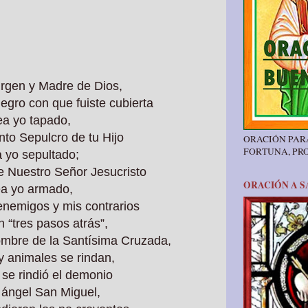
irgen y Madre de Dios,
negro con que fuiste cubierta
ea yo tapado,
nto Sepulcro de tu Hijo
ORACIÓN PAR
FORTUNA, PR
 yo sepultado;
e Nuestro Señor Jesucristo
ORACIÓN A S
a yo armado,
enemigos y mis contrarios
n “tres pasos atrás”,
nombre de la Santísima Cruzada,
 animales se rindan,
se rindió el demonio
 ángel San Miguel,