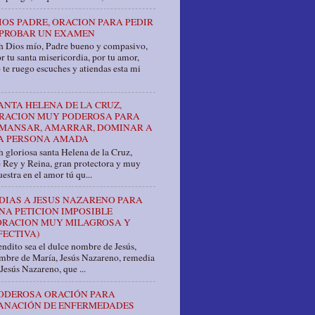
IOS PADRE, ORACION PARA PEDIR
PROBAR UN EXAMEN
h Dios mío, Padre bueno y compasivo,
r tu santa misericordia, por tu amor,
 te ruego escuches y atiendas esta mi
ANTA HELENA DE LA CRUZ,
RACION MUY PODEROSA PARA
MANSAR, AMARRAR, DOMINAR A
A PERSONA AMADA
 gloriosa santa Helena de la Cruz,
e Rey y Reina, gran protectora y muy
estra en el amor tú qu...
 DIAS A JESUS NAZARENO PARA
NA PETICION IMPOSIBLE
ORACION MUY MILAGROSA Y
FECTIVA)
ndito sea el dulce nombre de Jesús,
ombre de María, Jesús Nazareno, remedia
Jesús Nazareno, que ...
ODEROSA ORACIÓN PARA
ANACIÓN DE ENFERMEDADES