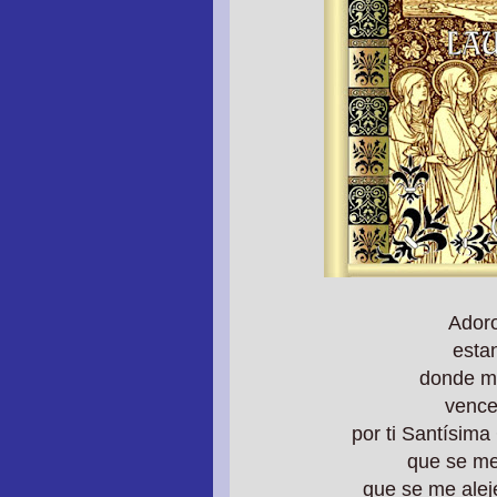
Adoro
esta
donde mu
vence
por ti Santísima
que se me 
que se me aleje