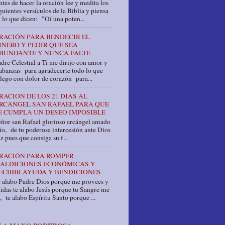
tes de hacer la oración lee y medita los
guientes versículos de la Biblia y piensa
 lo que dicen: "Oí una poten...
RACIÓN PARA BENDECIR EL
INERO Y PEDIR QUE SEA
BUNDANTE Y NUNCA FALTE
dre Celestial a Ti me dirijo con amor y
abanzas para agradecerte todo lo que
llego con dolor de corazón para...
RACION DE LOS 21 DIAS AL
RCANGEL SAN RAFAEL PARA QUE
E CUMPLA UN DESEO IMPOSIBLE
ñor san Rafael glorioso arcángel amado
o, de tu poderosa intercesión ante Dios
z pues que consiga su f...
RACIÓN PARA ROMPER
ALDICIONES ECONÓMICAS Y
ECIBIR AYUDA Y BENDICIONES
e alabo Padre Dios porque me provees y
idas te alabo Jesús porque tu Sangre me
, te alabo Espíritu Santo porque ...