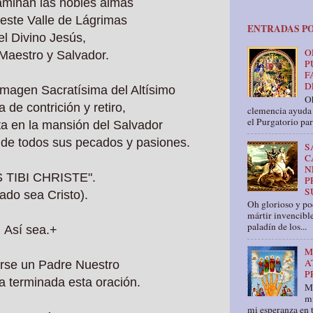
aminan las nobles almas
este Valle de Lágrimas
ENTRADAS P
el Divino Jesús,
O
Maestro y Salvador.
P
F
D
 imagen Sacratísima del Altísimo
Oh
 de contrición y retiro,
clemencia ayuda 
el Purgatorio par
a en la mansión del Salvador
 de todos sus pecados y pasiones.
S
C
N
 TIBI CHRISTE".
P
S
ado sea Cristo).
Oh glorioso y pod
mártir invencible
paladín de los...
Así sea.+
M
A
rse un Padre Nuestro
P
a terminada esta oración.
M
mi
mi esperanza en t