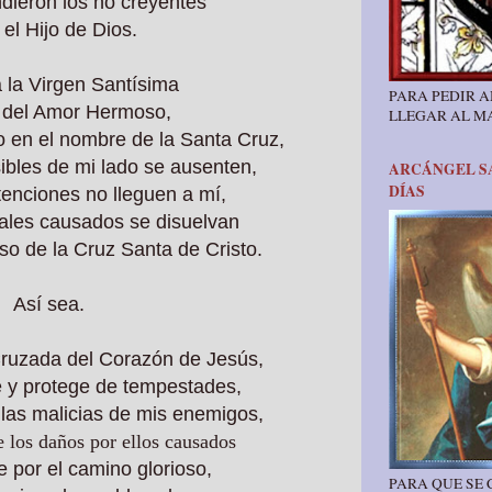
ndieron los no creyentes
 el Hijo de Dios.
 la Virgen Santísima
PARA PEDIR A
 del Amor Hermoso,
LLEGAR AL M
o en el nombre de la Santa Cruz,
ibles de mi lado se ausenten,
ARCÁNGEL SA
DÍAS
tenciones no lleguen a mí,
ales causados se disuelvan
so de la Cruz Santa de Cristo.
Así sea.
Cruzada del Corazón de Jesús,
 y protege de tempestades,
las malicias de mis enemigos,
e los daños por ellos causados
 por el camino glorioso,
PARA QUE SE