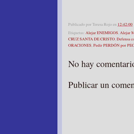
Publicado por
Teresa Rojo
en
12:42:00
Etiquetas:
Alejar ENEMIGOS
,
Alejar
CRUZ SANTA DE CRISTO
,
Defensa 
ORACIONES
,
Pedir PERDÓN por P
No hay comentari
Publicar un comen