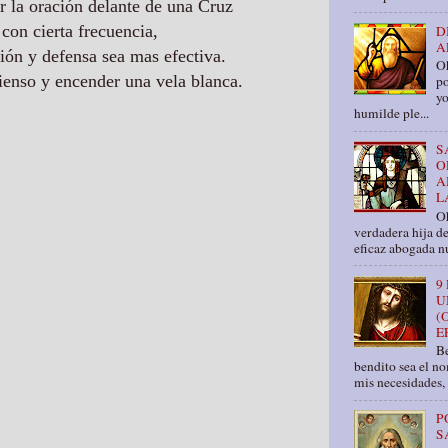
r la oración delante de una Cruz
 con cierta frecuencia,
D
A
ción y defensa sea mas efectiva.
O
enso y encender una vela blanca.
po
yo
humilde ple...
S
O
A
L
Oh
verdadera hija d
eficaz abogada nu
9
U
(
E
Be
bendito sea el n
mis necesidades, 
P
S