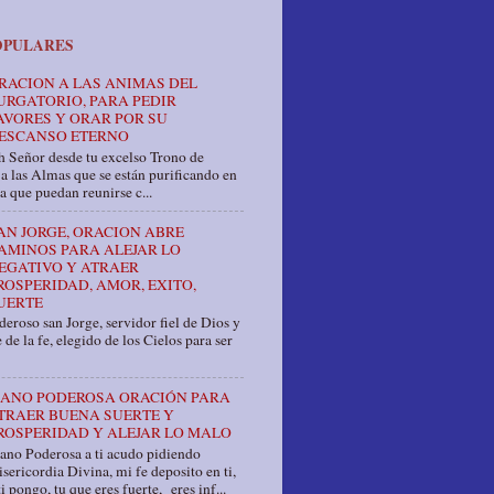
OPULARES
RACION A LAS ANIMAS DEL
URGATORIO, PARA PEDIR
AVORES Y ORAR POR SU
ESCANSO ETERNO
 Señor desde tu excelso Trono de
a las Almas que se están purificando en
a que puedan reunirse c...
AN JORGE, ORACION ABRE
AMINOS PARA ALEJAR LO
EGATIVO Y ATRAER
ROSPERIDAD, AMOR, EXITO,
UERTE
eroso san Jorge, servidor fiel de Dios y
 de la fe, elegido de los Cielos para ser
ANO PODEROSA ORACIÓN PARA
TRAER BUENA SUERTE Y
ROSPERIDAD Y ALEJAR LO MALO
ano Poderosa a ti acudo pidiendo
sericordia Divina, mi fe deposito en ti,
i pongo, tu que eres fuerte, eres inf...