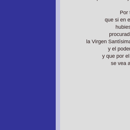
Por 
que si en 
hubies
procurad
la Virgen Santísima
y el pode
y que por e
se vea 