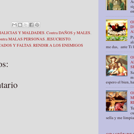
An
si
en
O
D
A
 MALICIAS Y MALDADES
,
Contra DAÑOS y MALES
,
Pa
contra MALAS PERSONAS
,
JESUCRISTO
,
al
ECADOS Y FALTAS
,
RENDIR A LOS ENEMIGOS
me das, ante Ti 
O
os:
A
S
Se
mí
tario
espero el bien, ha
O
M
R
T
cu
sella y me limpia